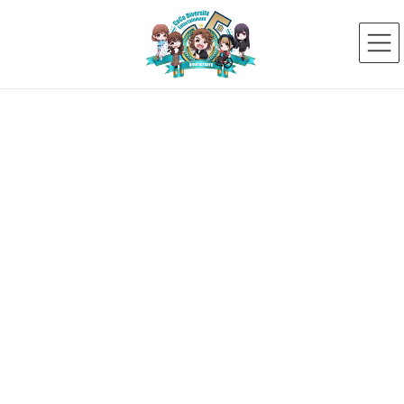
コ
ナ
ン
ビ
テ
ゲ
ン
ー
ツ
シ
へ
ョ
ス
ン
新着ニュース
キ
に
ッ
移
プ
動
HOME
新着ニュース
オーディション
【オーディション開催決定】7月27日にオンラインオーディションを開催しま
す！
2025年6月23日
オーディション
【オーディション開催決定】7月27
日にオンラインオーディションを
開催します！