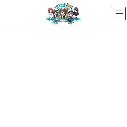
コ
ナ
ン
ビ
テ
ゲ
ン
ー
ツ
シ
へ
ョ
ス
ン
新着ニュース
キ
に
ッ
移
プ
動
HOME
新着ニュース
タレント
【ジュニア】高橋 朋央
【ジュニア】高橋 朋央
2024年12月27日
江夏 明希
【イベントレポート】12/15にダイ
バーシティカフェを北品川で開催しました！