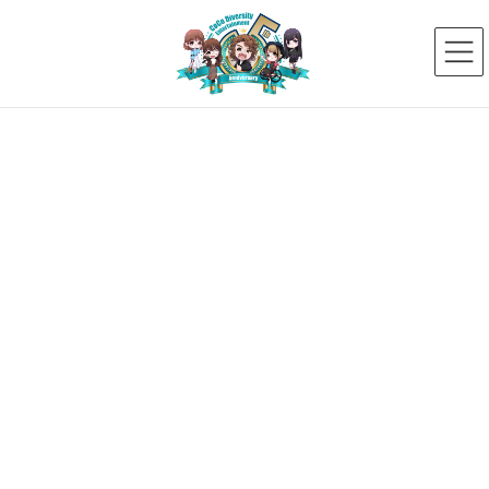
コ
ナ
ン
ビ
テ
ゲ
ン
ー
ツ
シ
へ
ョ
ス
ン
新着ニュース
キ
に
ッ
移
プ
動
HOME
新着ニュース
2024年10月
2024年10月
2024年10月27日
イベント出演情報
【愛知県に弊社タレントが集合】
愛知県国際展示場にて開催される障害者ワー
クフェアへの参加が決定しました！