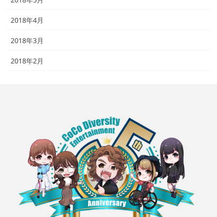
2018年4月
2018年3月
2018年2月