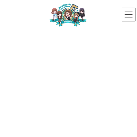
コ
ナ
ン
ビ
テ
ゲ
ン
ー
ツ
シ
へ
ョ
ス
ン
新着ニュース
キ
に
ッ
移
プ
動
HOME
新着ニュース
2018年6月
2018年6月
2018年6月5日
未分類
【お知らせ】事務所名を変更しま
した