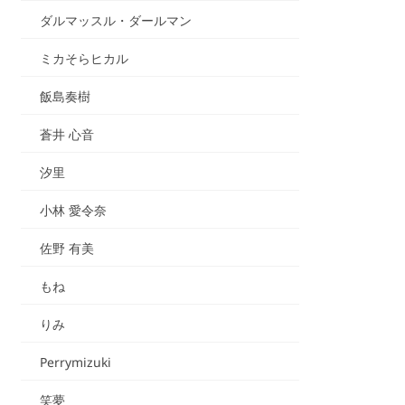
ダルマッスル・ダールマン
ミカそらヒカル
飯島奏樹
蒼井 心音
汐里
小林 愛令奈
佐野 有美
もね
りみ
Perrymizuki
笑夢