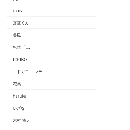
tomy
蒼空くん
美風
悠華 千広
ICHIKO
エドガワ エンデ
花凛
haruka.
いざな
木村 祐太