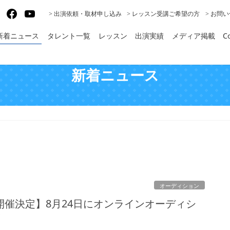
gram
X
Facebook
YouTube
> 出演依頼・取材申し込み
> レッスン受講ご希望の方
> お問
新着ニュース
タレント一覧
レッスン
出演実績
メディア掲載
Co
新着ニュース
オーディション
開催決定】8月24日にオンラインオーディシ
！