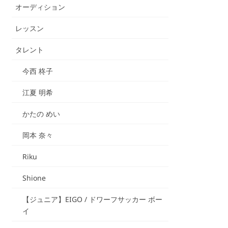
オーディション
レッスン
タレント
今西 柊子
江夏 明希
かたの めい
岡本 奈々
Riku
Shione
【ジュニア】EIGO / ドワーフサッカー ボー
イ