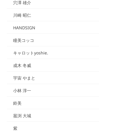
穴澤 雄介
川崎 昭仁
HANDSIGN
瞳美コッコ
キャロットyoshie.
成木 冬威
宇宙 やまと
小林 淳一
鈴美
菰渕 大城
紫