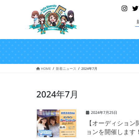
コ
ナ
Insta
ン
ビ
テ
ゲ
ン
ー
ツ
シ
へ
ョ
ス
ン
キ
に
ッ
移
プ
動
HOME
新着ニュース
2024年7月
2024年7月
2024年7月25日
【オーディション
ョンを開催します