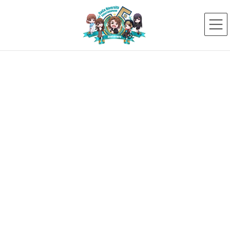
コ
ナ
ン
ビ
テ
ゲ
ン
ー
ツ
シ
へ
ョ
ス
ン
新着ニュース
キ
に
ッ
移
プ
動
HOME
新着ニュース
タレント
かたの めい
【メジャーデビュー決定！】「かたのめい」8月デビューが決定しました！
2025年6月15日
かたの めい
【メジャーデビュー決定！】「か
たのめい」8月デビューが決定しま
した！