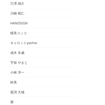
穴澤 雄介
川崎 昭仁
HANDSIGN
瞳美コッコ
キャロットyoshie.
成木 冬威
宇宙 やまと
小林 淳一
鈴美
菰渕 大城
紫