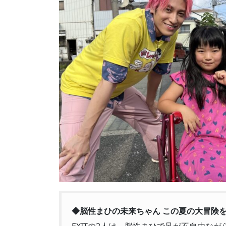
◆脳性まひの未来ちゃん この夏の大冒険をE
EXITの2人は、脳性まひで足が不自由な