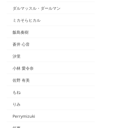
ダルマッスル・ダールマン
ミカそらヒカル
飯島奏樹
蒼井 心音
汐里
小林 愛令奈
佐野 有美
もね
りみ
Perrymizuki