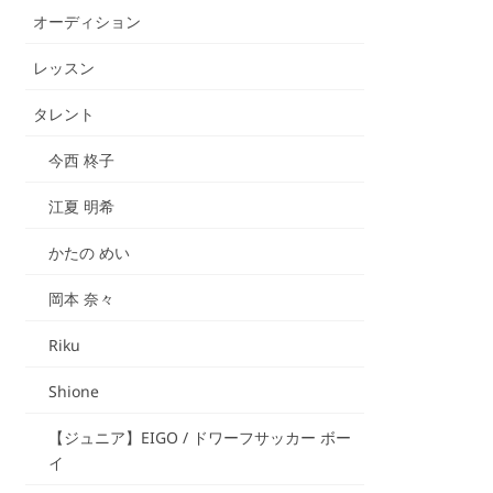
オーディション
レッスン
タレント
今西 柊子
江夏 明希
かたの めい
岡本 奈々
Riku
Shione
【ジュニア】EIGO / ドワーフサッカー ボー
イ