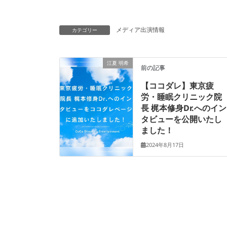
メディア出演情報
カテゴリー
江夏 明希
前の記事
【ココダレ】東京疲
労・睡眠クリニック院
長 梶本修身Dr.へのイン
タビューを公開いたし
ました！
2024年8月17日