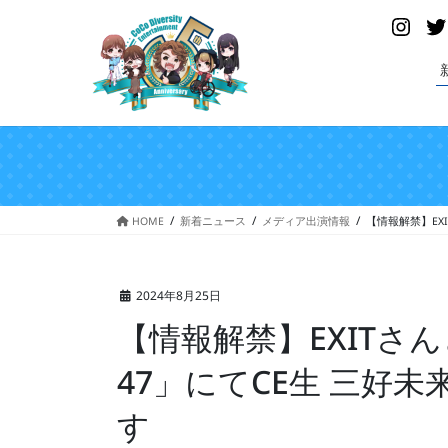
コ
ナ
Insta
ン
ビ
テ
ゲ
ン
ー
ツ
シ
へ
ョ
ス
ン
キ
に
ッ
移
プ
動
HOME
新着ニュース
メディア出演情報
【情報解禁】EX
2024年8月25日
【情報解禁】EXITさ
47」にてCE生 三好
す