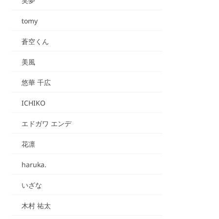
笑夢
tomy
蒼空くん
美風
悠華 千広
ICHIKO
エドガワ エンデ
花凛
haruka.
いざな
木村 祐太