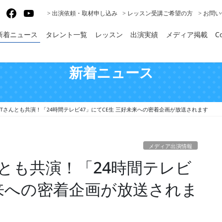
gram
X
Facebook
YouTube
> 出演依頼・取材申し込み
> レッスン受講ご希望の方
> お問
新着ニュース
タレント一覧
レッスン
出演実績
メディア掲載
Co
新着ニュース
ITさんとも共演！「24時間テレビ47」にてCE生 三好未来への密着企画が放送されます
メディア出演情報
んとも共演！「24時間テレビ
未来への密着企画が放送されま