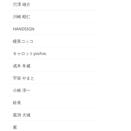
穴澤 雄介
川崎 昭仁
HANDSIGN
瞳美コッコ
キャロットyoshie.
成木 冬威
宇宙 やまと
小林 淳一
鈴美
菰渕 大城
紫