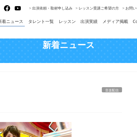
gram
X
Facebook
YouTube
> 出演依頼・取材申し込み
> レッスン受講ご希望の方
> お問
新着ニュース
タレント一覧
レッスン
出演実績
メディア掲載
Co
新着ニュース
音楽配信