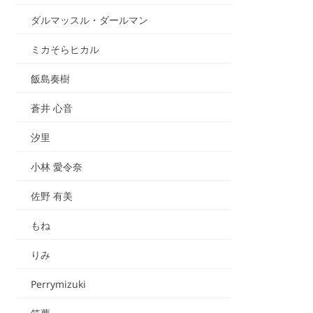
ダルマッスル・ダールマン
ミカそらヒカル
飯島奏樹
蒼井 心音
汐里
小林 愛令奈
佐野 有美
もね
りみ
Perrymizuki