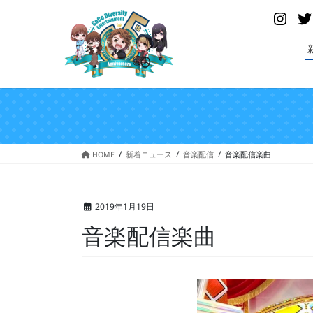
コ
ナ
Insta
ン
ビ
テ
ゲ
ン
ー
ツ
シ
へ
ョ
ス
ン
キ
に
ッ
移
プ
動
HOME
新着ニュース
音楽配信
音楽配信楽曲
2019年1月19日
音楽配信楽曲