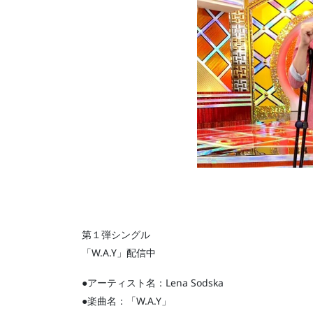
第１弾シングル
「W.A.Y」配信中
●アーティスト名：Lena Sodska
●楽曲名：「W.A.Y」