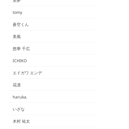
笑夢
tomy
蒼空くん
美風
悠華 千広
ICHIKO
エドガワ エンデ
花凛
haruka.
いざな
木村 祐太