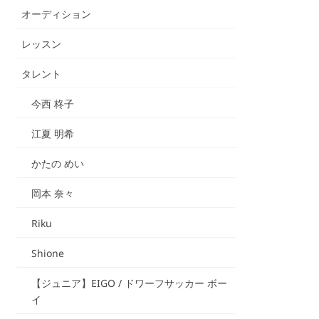
オーディション
レッスン
タレント
今西 柊子
江夏 明希
かたの めい
岡本 奈々
Riku
Shione
【ジュニア】EIGO / ドワーフサッカー ボー
イ