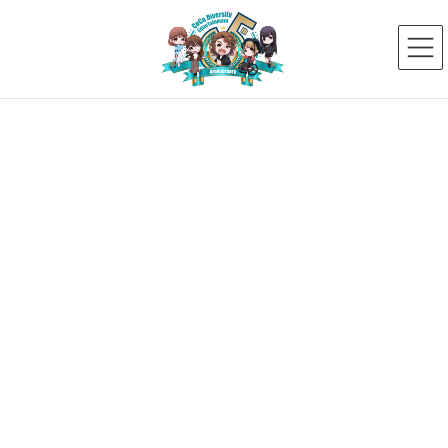
コ
ナ
ン
ビ
テ
ゲ
ン
ー
ツ
シ
へ
ョ
ス
ン
新着ニュース
キ
に
ッ
移
プ
動
HOME
新着ニュース
未分類
タレント事業部の設立が、Yahoo!ニュースに掲載されました
2018年4月30日
未分類
タレント事業部の設立が、Yahoo!
ニュースに掲載されました