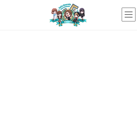
コ
ナ
ン
ビ
テ
ゲ
ン
ー
ツ
シ
へ
ョ
ス
ン
新着ニュース
キ
に
ッ
移
プ
動
HOME
新着ニュース
メディア出演情報
【NHK全国放送Eテレ】キッズタレント「EIGO」出演の再放送のお知らせ！
2026年4月2日
メディア出演情報
【NHK全国放送Eテレ】キッズタレ
ント「EIGO」出演の再放送のお知
らせ！