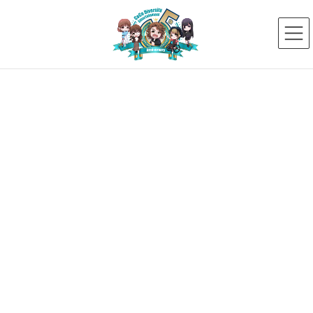
コ
ナ
ン
ビ
テ
ゲ
ン
ー
ツ
シ
へ
ョ
ス
ン
新着ニュース
キ
に
ッ
移
プ
動
HOME
新着ニュース
レッスン
【レッスンレポート】大人気レッスン「演技力レッスン」がオンライン上で行わ
れました！
2024年5月1日
レッスン
【レッスンレポート】大人気レッ
スン「演技力レッスン」がオンラ
イン上で行われました！