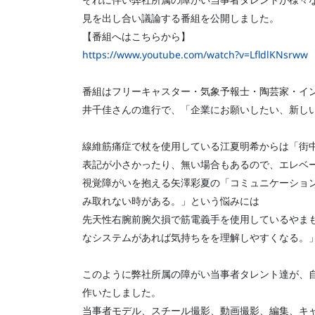
見を出し合い議論する番組を公開しました。
【番組へはこちらから】
https://www.youtube.com/watch?v=LfldlKNsrww
番組はフリーキャスター・気象予報士・陶芸家・イ
井千佳さんの進行で、「企業にお願いしたい、新しい
線維筋痛症で杖を使用している江夏明希からは「街
表記が小さかったり、無い場合もあるので、エレベ
視覚障がいを抱える矢澤彩夏の「コミュニケーショ
み取れない時がある。」という悩みには
先天性右腕前腕欠損で筋電義手を使用しているやま
なシステムがあれば気持ちをを理解しやすくなる。
このように弊社所属の障がい当事者タレント達が、
作いたしました。
当事者モデル、スチール撮影、動画撮影、編集、キ