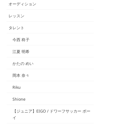
オーディション
レッスン
タレント
今西 柊子
江夏 明希
かたの めい
岡本 奈々
Riku
Shione
【ジュニア】EIGO / ドワーフサッカー ボー
イ