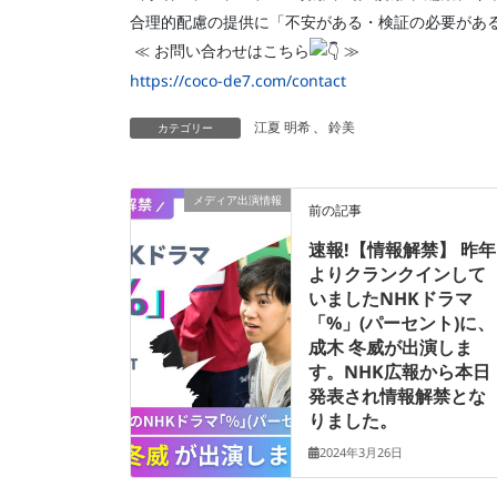
合理的配慮の提供に「不安がある・検証の必要があ
≪ お問い合わせはこちら
≫
https://coco-de7.com/contact
江夏 明希
、
鈴美
カテゴリー
メディア出演情報
前の記事
速報!【情報解禁】 昨年
よりクランクインして
いましたNHKドラマ
「%」(パーセント)に、
成木 冬威が出演しま
す。NHK広報から本日
発表され情報解禁とな
りました。
2024年3月26日