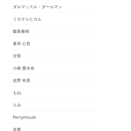
ダルマッスル・ダールマン
ミカそらヒカル
飯島奏樹
蒼井 心音
汐里
小林 愛令奈
佐野 有美
もね
りみ
Perrymizuki
笑夢