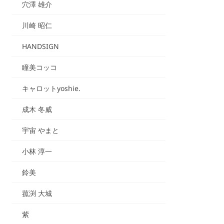
穴澤 雄介
川崎 昭仁
HANDSIGN
瞳美コッコ
キャロットyoshie.
成木 冬威
宇宙 やまと
小林 淳一
鈴美
菰渕 大城
紫