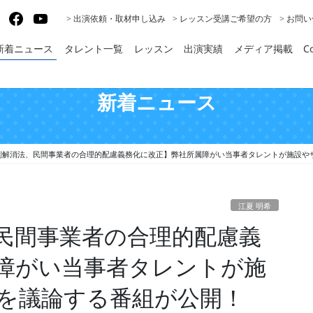
gram
X
Facebook
YouTube
> 出演依頼・取材申し込み
> レッスン受講ご希望の方
> お問
新着ニュース
タレント一覧
レッスン
出演実績
メディア掲載
Co
新着ニュース
別解消法、民間事業者の合理的配慮義務化に改正】弊社所属障がい当事者タレントが施設や
江夏 明希
民間事業者の合理的配慮義
障がい当事者タレントが施
を議論する番組が公開！