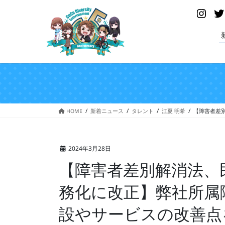
コ
ナ
Insta
ン
ビ
テ
ゲ
ン
ー
ツ
シ
へ
ョ
ス
ン
キ
に
ッ
移
プ
動
HOME
新着ニュース
タレント
江夏 明希
【障害者差
2024年3月28日
【障害者差別解消法、
務化に改正】弊社所属
設やサービスの改善点