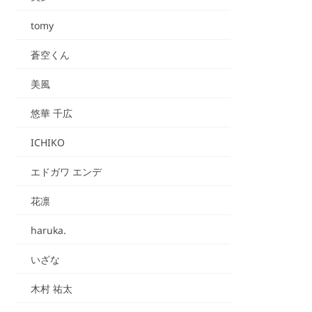
tomy
蒼空くん
美風
悠華 千広
ICHIKO
エドガワ エンデ
花凛
haruka.
いざな
木村 祐太