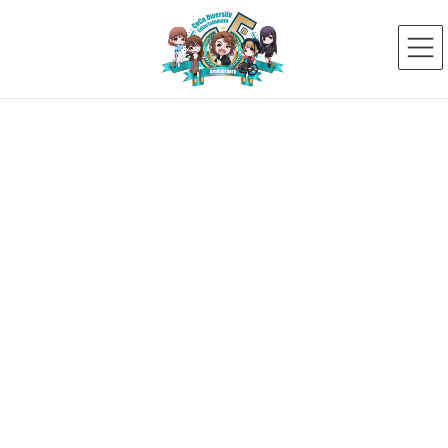
コ
ナ
ン
ビ
テ
ゲ
ン
ー
ツ
シ
へ
ョ
ス
ン
新着ニュース
キ
に
ッ
移
プ
動
HOME
新着ニュース
未分類
矢澤彩夏出演ショートムービー「End of the Line」作品鑑賞後インタビューを公
開！
2024年3月15日
未分類
矢澤彩夏出演ショートムービー
「End of the Line」作品鑑賞後イ
ンタビューを公開！