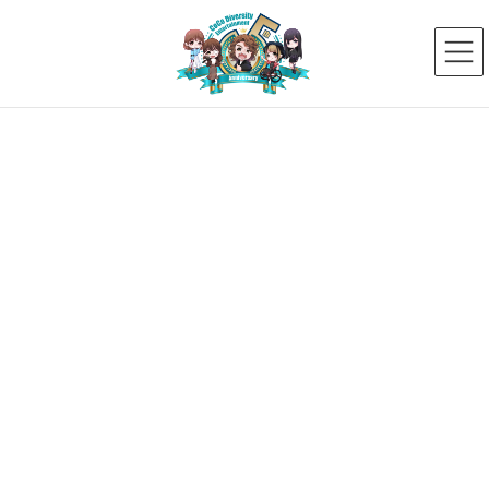
コ
ナ
ン
ビ
テ
ゲ
ン
ー
ツ
シ
へ
ョ
ス
ン
新着ニュース
キ
に
ッ
移
プ
動
HOME
新着ニュース
ダイバーシティ・カフェ
【ダイバーシティ・カフェ告知】
2023年11月26日
ダイバーシティ・カフェ
【ダイバーシティ・カフェ告知】