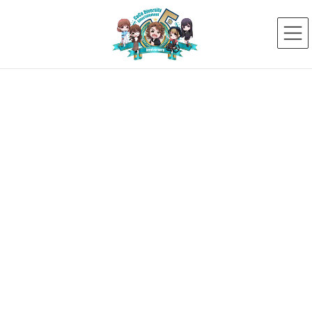
コ
ナ
ン
ビ
テ
ゲ
ン
ー
ツ
シ
へ
ョ
ス
ン
新着ニュース
キ
に
ッ
移
プ
動
HOME
新着ニュース
メディア出演情報
【NHKラジオ全国放送のお知らせ】
2023年11月4日
メディア出演情報
【NHKラジオ全国放送のお知ら
せ】