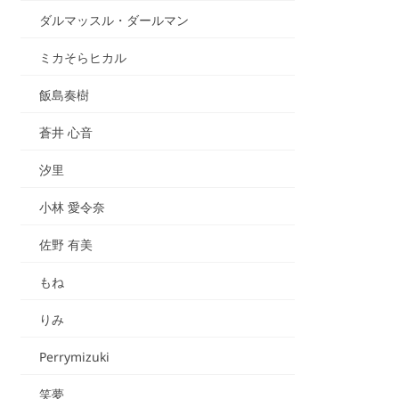
ダルマッスル・ダールマン
ミカそらヒカル
飯島奏樹
蒼井 心音
汐里
小林 愛令奈
佐野 有美
もね
りみ
Perrymizuki
笑夢