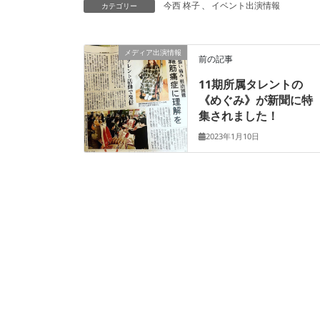
今西 柊子
、
イベント出演情報
カテゴリー
メディア出演情報
前の記事
11期所属タレントの
《めぐみ》が新聞に特
集されました！
2023年1月10日