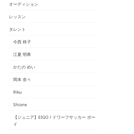
オーディション
レッスン
タレント
今西 柊子
江夏 明希
かたの めい
岡本 奈々
Riku
Shione
【ジュニア】EIGO / ドワーフサッカー ボー
イ