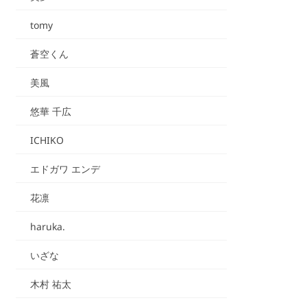
tomy
蒼空くん
美風
悠華 千広
ICHIKO
エドガワ エンデ
花凛
haruka.
いざな
木村 祐太