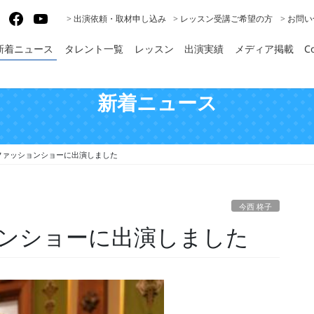
gram
X
Facebook
YouTube
> 出演依頼・取材申し込み
> レッスン受講ご希望の方
> お問
新着ニュース
タレント一覧
レッスン
出演実績
メディア掲載
Co
新着ニュース
ファッションショーに出演しました
今西 柊子
ンショーに出演しました