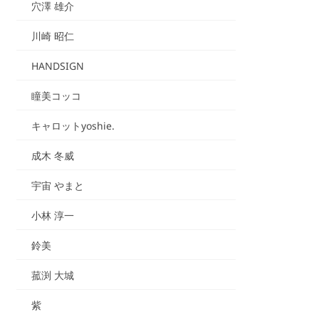
穴澤 雄介
川崎 昭仁
HANDSIGN
瞳美コッコ
キャロットyoshie.
成木 冬威
宇宙 やまと
小林 淳一
鈴美
菰渕 大城
紫