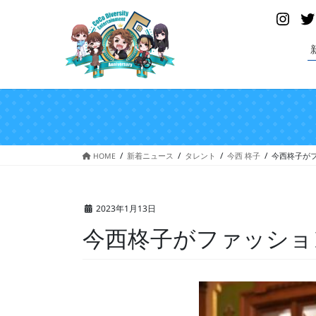
コ
ナ
Insta
ン
ビ
テ
ゲ
ン
ー
ツ
シ
へ
ョ
ス
ン
キ
に
ッ
移
プ
動
HOME
新着ニュース
タレント
今西 柊子
今西柊子が
2023年1月13日
今西柊子がファッショ