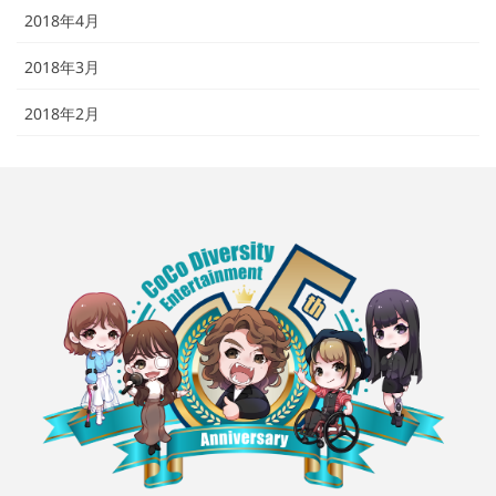
2018年4月
2018年3月
2018年2月