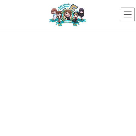
コ
ナ
ン
ビ
テ
ゲ
ン
ー
ツ
シ
へ
ョ
ス
ン
新着ニュース
キ
に
ッ
移
プ
動
HOME
新着ニュース
オーディション
第15回タレントオーディション開催決定！
2022年9月20日
オーディション
第15回タレントオーディション開
催決定！