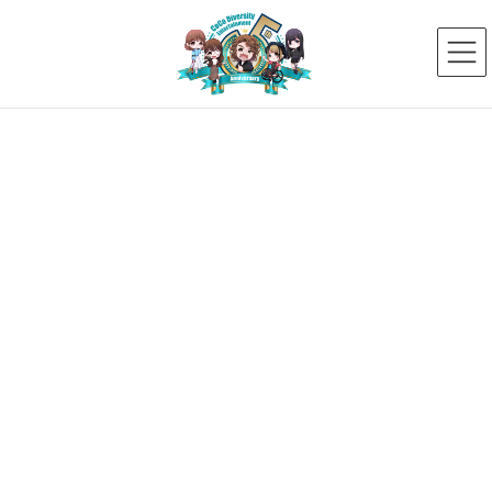
コ
ナ
ン
ビ
テ
ゲ
ン
ー
ツ
シ
へ
ョ
ス
ン
新着ニュース
キ
に
ッ
移
プ
動
HOME
新着ニュース
タレント
川崎 昭仁
川崎昭仁、提携アーティストとして弊社に迎え、プロフィール掲載しました！
2022年8月3日
川崎 昭仁
川崎昭仁、提携アーティストとし
て弊社に迎え、プロフィール掲載
しました！