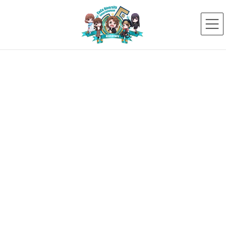
コ
ナ
ン
ビ
テ
ゲ
ン
ー
ツ
シ
へ
ョ
ス
ン
新着ニュース
キ
に
ッ
移
プ
動
HOME
新着ニュース
未分類
富田安紀子レギュラーパーソナリティ NHKラジオ 「リンクスクエア」 が放送さ
れました。
2022年4月4日
未分類
富田安紀子レギュラーパーソナリ
ティ NHKラジオ 「リンクスクエ
ア」 が放送されました。