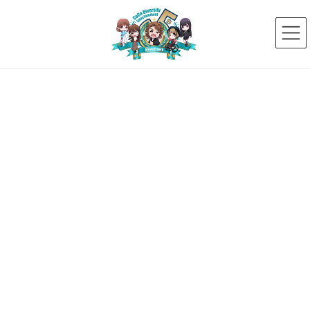
コ
ナ
ン
ビ
テ
ゲ
ン
ー
ツ
シ
へ
ョ
ス
ン
新着ニュース
キ
に
ッ
移
プ
動
HOME
新着ニュース
タレント
今西 柊子
ダイバーシティ・エンターテイメントユニット
2019年7月30日
今西 柊子
ダイバーシティ・エンターテイメ
ントユニット