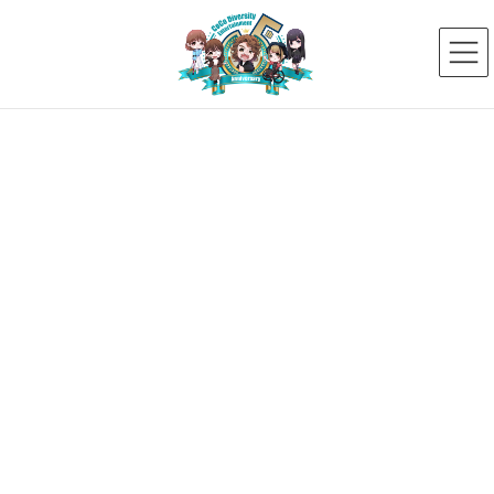
コ
ナ
ン
ビ
テ
ゲ
ン
ー
ツ
シ
へ
ョ
ス
ン
新着ニュース
キ
に
ッ
移
プ
動
HOME
新着ニュース
メディア出演情報
上田菜々が製薬会社「バイオジェン」40周年記念広告に出演
2018年10月29日
メディア出演情報
上田菜々が製薬会社「バイオジェ
ン」40周年記念広告に出演