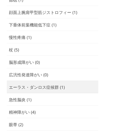
顔面上腕肩甲型筋ジストロフィー (1)
下垂体前葉機能低下症 (1)
慢性疼痛 (1)
杖 (5)
脳形成障がい (0)
広汎性発達障がい (0)
エーラス・ダンロス症候群 (1)
急性脳炎 (1)
精神障がい (4)
眼帯 (2)