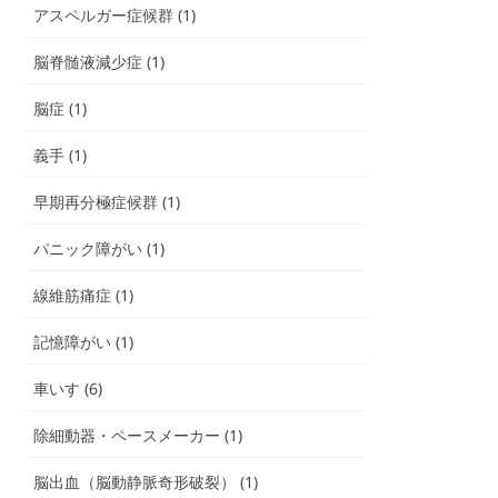
アスペルガー症候群 (1)
脳脊髄液減少症 (1)
脳症 (1)
義手 (1)
早期再分極症候群 (1)
パニック障がい (1)
線維筋痛症 (1)
記憶障がい (1)
車いす (6)
除細動器・ペースメーカー (1)
脳出血（脳動静脈奇形破裂） (1)