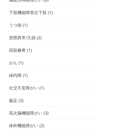
下肢機能障害左下肢 (1)
うつ病 (1)
形態異常/欠損 (2)
四肢麻痺 (1)
がん (1)
緑内障 (1)
社交不安障がい (1)
義足 (3)
高次脳機能障がい (3)
体幹機能障がい (2)