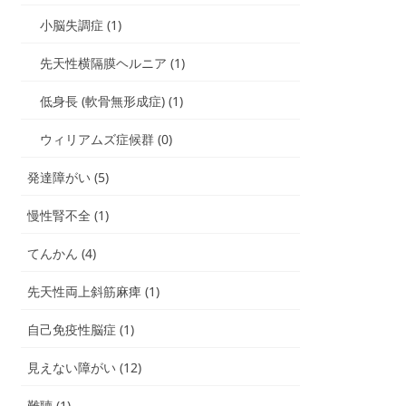
小脳失調症 (1)
先天性横隔膜ヘルニア (1)
低身長 (軟骨無形成症) (1)
ウィリアムズ症候群 (0)
発達障がい (5)
慢性腎不全 (1)
てんかん (4)
先天性両上斜筋麻痺 (1)
自己免疫性脳症 (1)
見えない障がい (12)
難聴 (1)