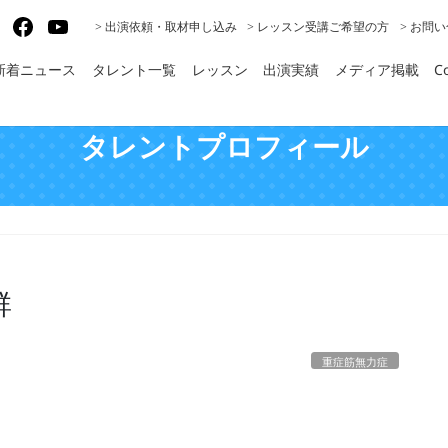
gram
X
Facebook
YouTube
> 出演依頼・取材申し込み
> レッスン受講ご希望の方
> お問
新着ニュース
タレント一覧
レッスン
出演実績
メディア掲載
Co
タレントプロフィール
群
重症筋無力症