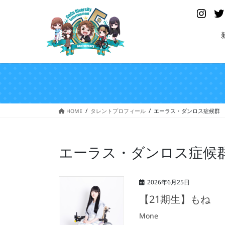
コ
ナ
Insta
ン
ビ
テ
ゲ
ン
ー
ツ
シ
へ
ョ
ス
ン
キ
に
ッ
移
プ
動
HOME
タレントプロフィール
エーラス・ダンロス症候群
エーラス・ダンロス症候
2026年6月25日
【21期生】もね
Mone