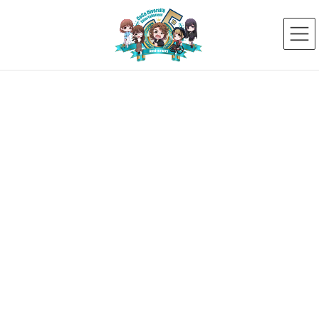
コ
ナ
ン
ビ
テ
ゲ
ン
ー
ツ
シ
へ
ョ
ス
ン
新着ニュース
キ
に
ッ
移
プ
動
HOME
新着ニュース
【障害者差別解消法、民間事業者の合理的配慮義務化に改正】弊社所属障がい当
事者タレントが施設やサービスの改善点を議論する番組が公開！
4d9acb51ac80a6c3f81508a1f5964894
2024年3月28日
4d9acb51ac80a6c3f81508a1f596
4894