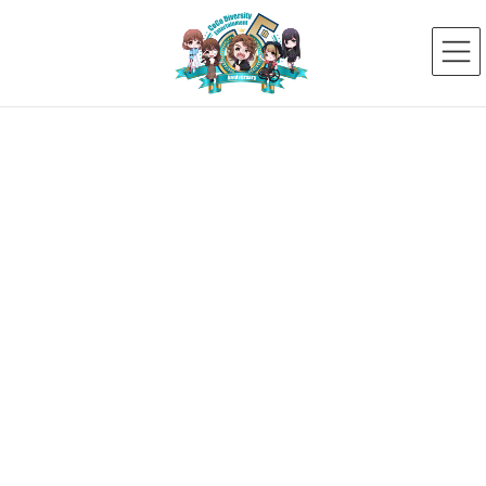
コ
ナ
ン
ビ
テ
ゲ
ン
ー
ツ
シ
へ
ョ
ス
ン
新着ニュース
キ
に
ッ
移
プ
動
HOME
新着ニュース
【19期生】紫
3047_メイン
2026年4月7日
3047_メイン