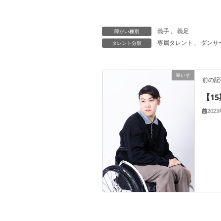
義手
、
義足
障がい種別
専属タレント
、
ダンサ
タレント分類
車いす
前の記
【1
202