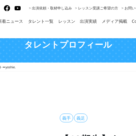
gram
X
Facebook
YouTube
> 出演依頼・取材申し込み
> レッスン受講ご希望の方
> お問
新着ニュース
タレント一覧
レッスン
出演実績
メディア掲載
Co
タレントプロフィール
yoshie.
義手
義足