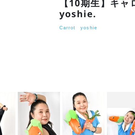
【10期生】キャ
yoshie.
Carrot yoshie