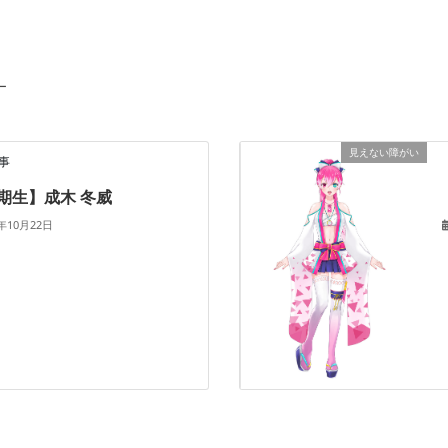
ー
見えない障がい
事
5期生】成木 冬威
3年10月22日