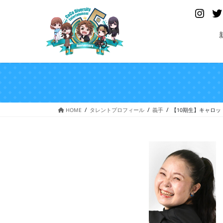
コ
ナ
Insta
ン
ビ
テ
ゲ
ン
ー
ツ
シ
へ
ョ
ス
ン
キ
に
ッ
移
プ
動
HOME
タレントプロフィール
義手
【10期生】キャロット🥕