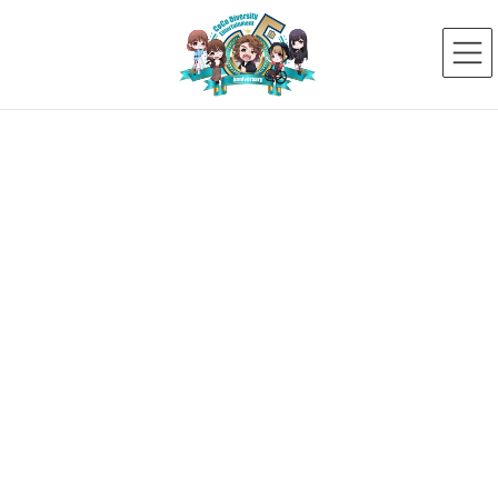
コ
ナ
ン
ビ
テ
ゲ
ン
ー
ツ
シ
へ
ョ
ス
ン
新着ニュース
キ
に
ッ
移
プ
動
HOME
新着ニュース
【ジュニア】春日井 嵐水
IMG_9958-2
2024年6月12日
IMG_9958-2