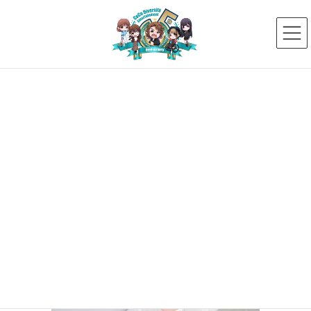
コ
ナ
ン
ビ
テ
ゲ
ン
ー
ツ
シ
へ
ョ
ス
ン
新着ニュース
キ
に
ッ
移
プ
動
HOME
新着ニュース
【ジュニア】春日井 嵐水
DSC02555_1-2
2024年6月12日
DSC02555_1-2