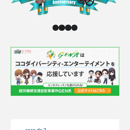
Instagram
X
Facebook
YouTube
coco.de.7