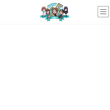
コ
ナ
ン
ビ
テ
ゲ
ン
ー
ツ
シ
へ
ョ
ス
ン
タレントプロフィール
キ
に
ッ
移
プ
動
HOME
タレントプロフィール
杖
【16期生】江夏 明希