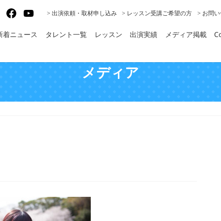
gram
X
Facebook
YouTube
> 出演依頼・取材申し込み
> レッスン受講ご希望の方
> お問
新着ニュース
タレント一覧
レッスン
出演実績
メディア掲載
Co
メディア