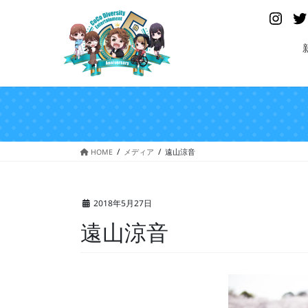
コ
ナ
Insta
ン
ビ
テ
ゲ
ン
ー
ツ
シ
へ
ョ
ス
ン
キ
に
ッ
移
プ
動
HOME
メディア
遠山涼音
2018年5月27日
遠山涼音