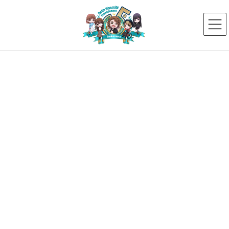
コ
ナ
ン
ビ
テ
ゲ
ン
ー
ツ
シ
へ
ョ
ス
ン
メディア
キ
に
ッ
移
プ
動
HOME
メディア
gazou_kao
2023年8月25日
gazou_kao