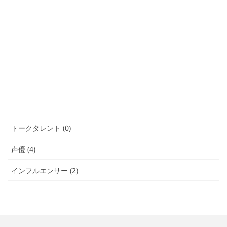
業務提携 (3)
俳優・女優 (4)
文化人・講演 (0)
モデル (5)
ダンサー (2)
手話パフォーマー (1)
トークタレント (0)
声優 (4)
インフルエンサー (2)