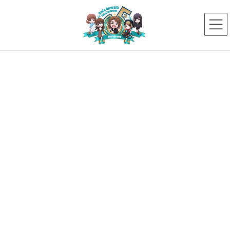
コ
ナ
ン
ビ
テ
ゲ
ン
ー
ツ
シ
へ
ョ
ス
ン
タレントプロフィール
キ
に
ッ
移
プ
動
HOME
タレントプロフィール
自己免疫性脳症
自己免疫性脳症
2026年6月25日
高次脳機能障がい
【21期生】花凛