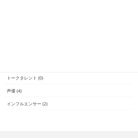
業務提携 (3)
俳優・女優 (4)
文化人・講演 (0)
モデル (5)
ダンサー (2)
手話パフォーマー (1)
トークタレント (0)
声優 (4)
インフルエンサー (2)