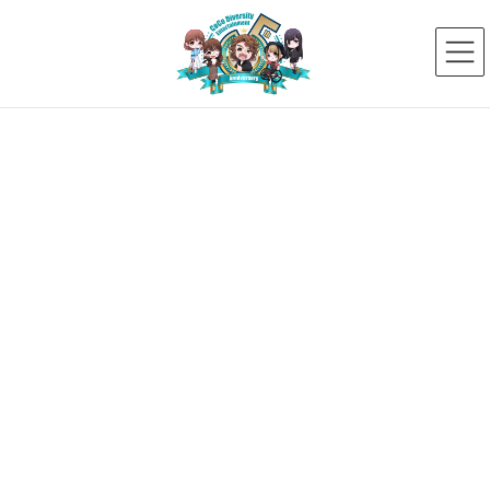
コ
ナ
ン
ビ
テ
ゲ
ン
ー
ツ
シ
へ
ョ
ス
ン
タレントプロフィール
キ
に
ッ
移
プ
動
HOME
タレントプロフィール
上肢機能障害左上肢
上肢機能障害左上肢
2026年6月25日
高次脳機能障がい
【21期生】笑夢