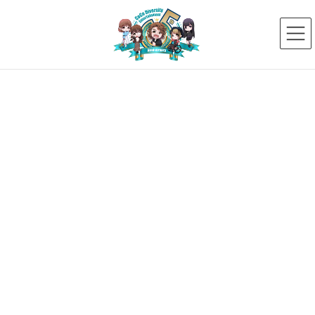
コ
ナ
ン
ビ
テ
ゲ
ン
ー
ツ
シ
へ
ョ
ス
ン
メディア
キ
に
ッ
移
プ
動
HOME
メディア
木島英登
2018年2月26日
木島英登