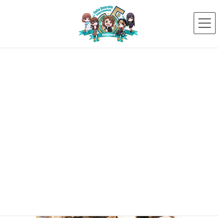
コ
ナ
ン
ビ
テ
ゲ
ン
ー
ツ
シ
へ
ョ
ス
ン
メディア
キ
に
ッ
移
プ
動
HOME
メディア
_99A0783
2018年5月27日
_99A0783