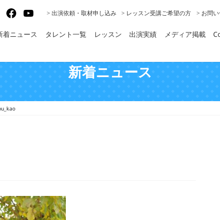
gram
X
Facebook
YouTube
> 出演依頼・取材申し込み
> レッスン受講ご希望の方
> お問
新着ニュース
タレント一覧
レッスン
出演実績
メディア掲載
Co
新着ニュース
ou_kao