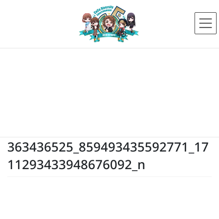
コ
ナ
ン
ビ
テ
ゲ
ン
ー
ツ
シ
へ
ョ
ス
ン
メディア
キ
に
ッ
移
プ
動
HOME
メディア
363436525_859493435592771_1711293433948676092_n
2023年8月2日
363436525_859493435592771_17
11293433948676092_n