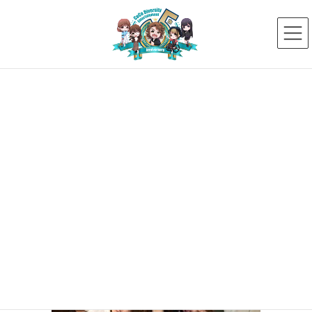
コ
ナ
ン
ビ
テ
ゲ
ン
ー
ツ
シ
へ
ョ
ス
ン
メディア
キ
に
ッ
移
プ
動
HOME
メディア
小澤綾子
2018年3月21日
小澤綾子