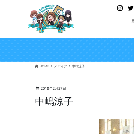
コ
ナ
Insta
ン
ビ
テ
ゲ
ン
ー
ツ
シ
へ
ョ
ス
ン
キ
に
ッ
移
プ
動
HOME
メディア
中嶋涼子
2018年2月27日
中嶋涼子