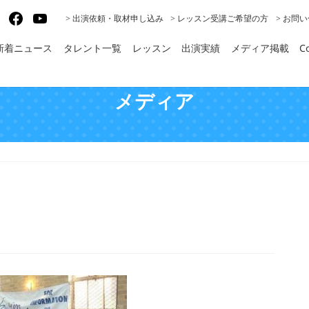
gram
X
Facebook
YouTube
> 出演依頼・取材申し込み
> レッスン受講ご希望の方
> お問
新着ニュース
タレント一覧
レッスン
出演実績
メディア掲載
Co
メディア