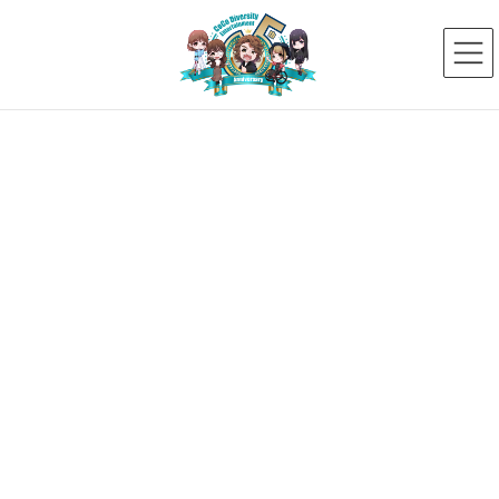
コ
ナ
ン
ビ
テ
ゲ
ン
ー
ツ
シ
へ
ョ
ス
ン
メディア
キ
に
ッ
移
プ
動
HOME
メディア
IMG_2726
2025年1月28日
IMG_2726