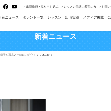
gram
X
Facebook
YouTube
> 出演依頼・取材申し込み
> レッスン受講ご希望の方
> お問
新着ニュース
タレント一覧
レッスン
出演実績
メディア掲載
Co
新着ニュース
の様子を写真と一緒にご紹介！
DSC03616