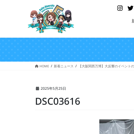
コ
ナ
Insta
ン
ビ
テ
ゲ
ン
ー
ツ
シ
へ
ョ
ス
ン
キ
に
ッ
移
プ
動
HOME
新着ニュース
【大阪関西万博】大反響のイベント
2025年5月25日
DSC03616