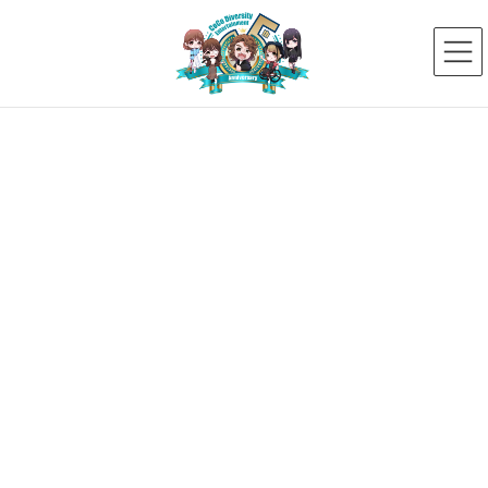
コ
ナ
ン
ビ
テ
ゲ
ン
ー
ツ
シ
へ
ョ
ス
ン
新着ニュース
キ
に
ッ
移
プ
動
HOME
新着ニュース
＼ファンクラブ設立／「Team ここ Fun」無料登録募集中！
ココファン
2025年5月4日
ココファン