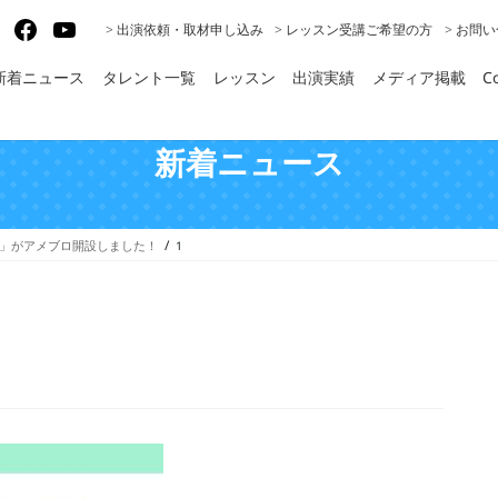
gram
X
Facebook
YouTube
> 出演依頼・取材申し込み
> レッスン受講ご希望の方
> お問
新着ニュース
タレント一覧
レッスン
出演実績
メディア掲載
Co
新着ニュース
晟」がアメブロ開設しました！
1