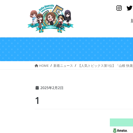
コ
ナ
Insta
ン
ビ
テ
ゲ
ン
ー
ツ
シ
へ
ョ
ス
ン
キ
に
ッ
移
プ
動
HOME
新着ニュース
【人気トピックス第1位】「山根 快
2025年2月2日
1