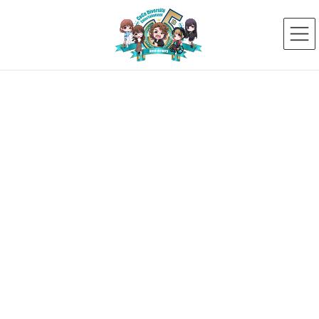
コ
ナ
ン
ビ
テ
ゲ
ン
ー
ツ
シ
へ
ョ
ス
ン
新着ニュース
キ
に
ッ
移
プ
動
HOME
新着ニュース
【動画公開】寺田ユースケが語る、長野県ユニバーサルツーリズム！
449899068_2206045589746676_8000214319087636583_n
2024年7月14日
449899068_2206045589746676_8
000214319087636583_n