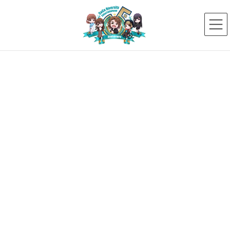
コ
ナ
ン
ビ
テ
ゲ
ン
ー
ツ
シ
へ
ョ
ス
ン
新着ニュース
キ
に
ッ
移
プ
動
HOME
新着ニュース
【５年ぶりの開催！】名古屋、栄ミナミ音楽祭に出演する「かおふあ」の出演詳
細が決定！
4ecf922f7ffd7fb5b2a0bf9e039b2f28
2024年4月19日
4ecf922f7ffd7fb5b2a0bf9e039b2f
28