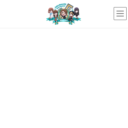
コ
ナ
ン
ビ
テ
ゲ
ン
ー
ツ
シ
へ
ョ
ス
ン
新着ニュース
キ
に
ッ
移
プ
動
HOME
新着ニュース
富田安紀子が大晦日カウントダウンLive、生放送ラジオに出演します❗️
S__136216606
2021年12月27日
S__136216606