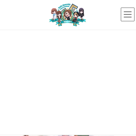
コ
ナ
ン
ビ
テ
ゲ
ン
ー
ツ
シ
へ
ョ
ス
ン
メディア
キ
に
ッ
移
プ
動
HOME
メディア
ビヨンドガールズ
2018年5月29日
ビヨンドガールズ