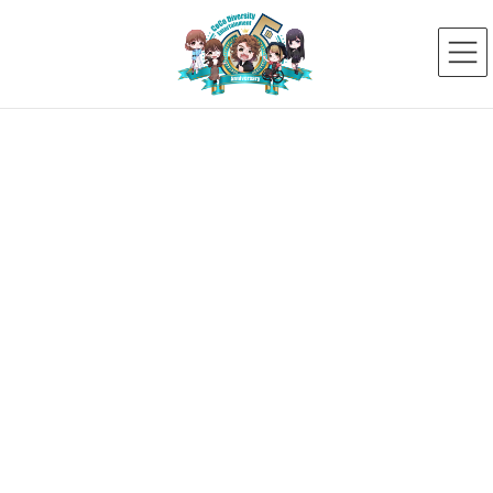
コ
ナ
ン
ビ
テ
ゲ
ン
ー
ツ
シ
へ
ョ
ス
ン
メディア
キ
に
ッ
移
プ
動
HOME
メディア
石井貴浩
2018年8月25日
石井貴浩