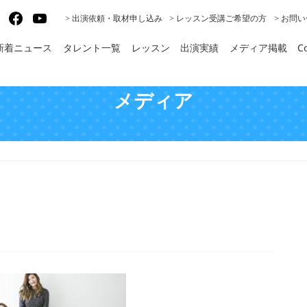
gram
X
Facebook
YouTube
> 出演依頼・取材申し込み
> レッスン受講ご希望の方
> お問
新着ニュース
タレント一覧
レッスン
出演実績
メディア掲載
Co
メディア