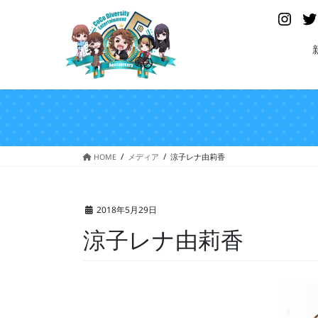
コ
ナ
Insta
ン
ビ
テ
ゲ
ン
ー
ツ
シ
へ
ョ
ス
ン
キ
に
ッ
移
プ
動
HOME
メディア
涼子レナ由莉香
2018年5月29日
涼子レナ由莉香